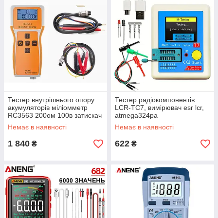
Тестер внутрішнього опору
Тестер радіокомпонентів
акумуляторів міліомметр
LCR-TC7, вимірювач esr lcr,
RC3563 200ом 100в затискач
atmega324pa
Кельвіна + зонд
Немає в наявності
Немає в наявності
1 840
622
₴
₴