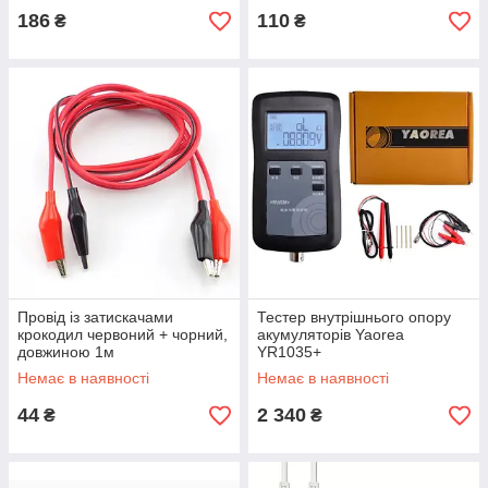
186
110
₴
₴
Провід із затискачами
Тестер внутрішнього опору
крокодил червоний + чорний,
акумуляторів Yaorea
довжиною 1м
YR1035+
Немає в наявності
Немає в наявності
44
2 340
₴
₴