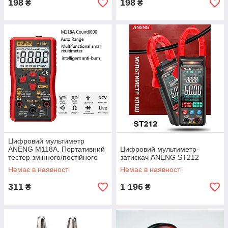
198
198
₴
₴
Цифровий мультиметр
ANENG M118A. Портативний
Цифровий мультиметр-
тестер змінного/постійного
затискач ANENG ST212
струму
Немає в наявності
Немає в наявності
311
1 196
₴
₴