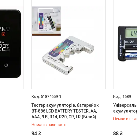
51874659-1
1689
з
Тестер акумуляторів, батарейок
Універсаль
BT-886 LCD BATTERY TESTER, AA,
акумулятор
AAA, 9 В, R14, R20, CR, LR (Білий)
Немає в ная
Немає в наявності
+380 (95) 129-11-19
+380 (95) 
94 ₴
88 ₴