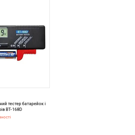
ний тестер батарейок і
ів BT-168D
вності
129-11-19