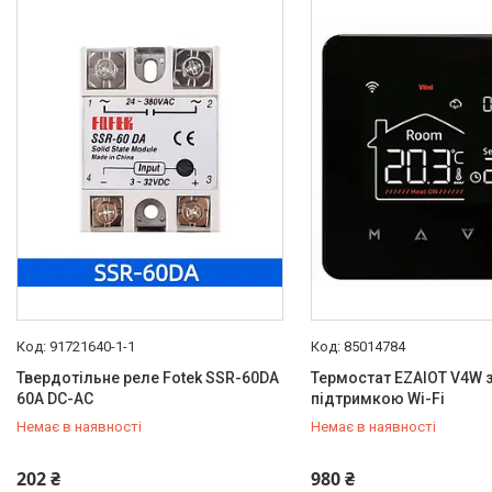
91721640-1-1
85014784
Твердотільне реле Fotek SSR-60DA
Термостат EZAIOT V4W 
60А DC-AC
підтримкою Wi-Fi
Немає в наявності
Немає в наявності
+380 (95) 129-11-19
+380 (95) 129-11-19
202 ₴
980 ₴