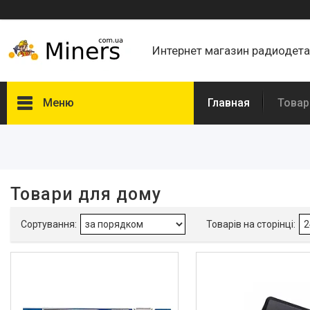
Интернет магазин радиодет
Меню
Главная
Товар
Фільтри
Ціна
Товари для дому
В наявності
Так
2
Виробник
Amazon
1
Без бренду
3