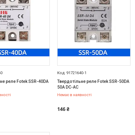
40
91721640-1
не реле Fotek SSR-40DA
Твердотільне реле Fotek SSR-50DA
50А DC-AC
вності
Немає в наявності
129-11-19
+380 (95) 129-11-19
146 ₴