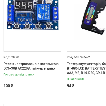
Товары и услуги
О нас
Отзывы
63220
51874659-2
Реле з настроюваною затримкою
Тестер акумуляторів, б
DC6-30В AC220В, таймер відліку
BT-886 LCD BATTERY TEST
AAA, 9 В, R14, R20, CR, L
Готово до відправки
В наявності
100 ₴
94 ₴