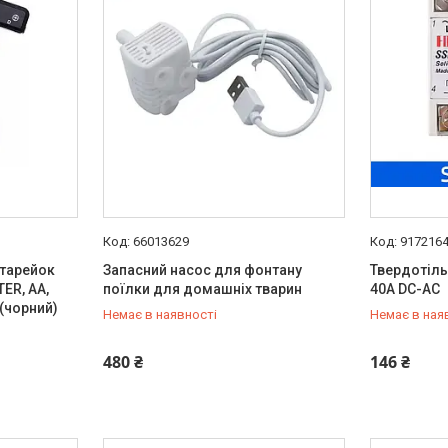
66013629
917216
атарейок
Запасний насос для фонтану
Твердотіль
ER, AA,
поїлки для домашніх тварин
40А DC-AC
R (чорний)
Немає в наявності
Немає в ная
+380 (95) 129-11-19
+380 (95) 
480 ₴
146 ₴