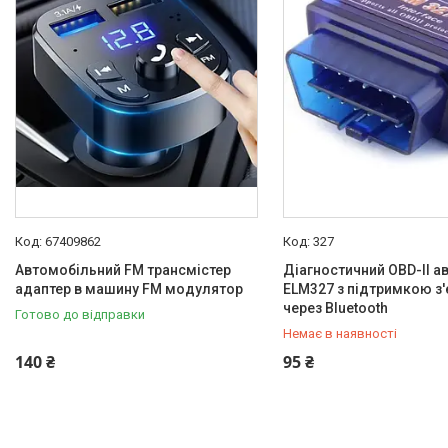
Отзывы
67409862
327
Автомобільний FM трансмістер
Діагностичний OBD-II а
адаптер в машину FM модулятор
ELM327 з підтримкою з
через Bluetooth
Готово до відправки
Немає в наявності
+380 (95) 129-11-19
140 ₴
95 ₴