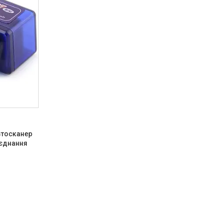
втосканер
'єднання