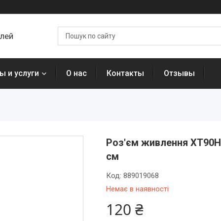
алей
ы и услуги
О нас
Контакты
Отзывы
Роз'єм живлення XT90H
см
Код:
889019068
Немає в наявності
120 ₴