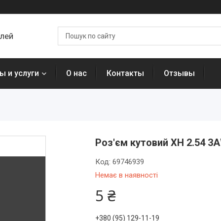
алей
ы и услуги
О нас
Контакты
Отзывы
Роз'єм кутовий XH 2.54 3A
Код:
69746939
Немає в наявності
5 ₴
+380 (95) 129-11-19