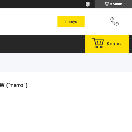
Кошик
Кошик
W ("тато")