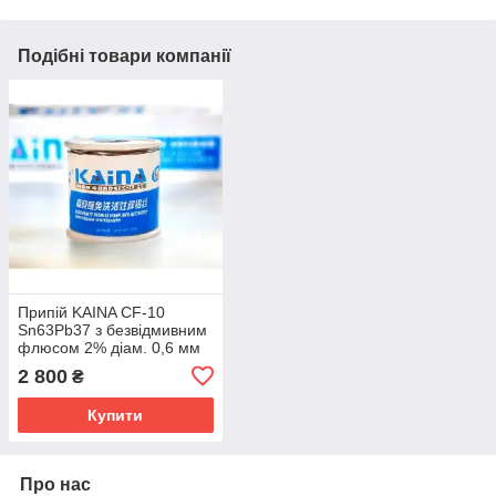
Подібні товари компанії
Припій KAINA CF-10
Sn63Pb37 з безвідмивним
флюсом 2% діам. 0,6 мм
900г
2 800
₴
Купити
Про нас