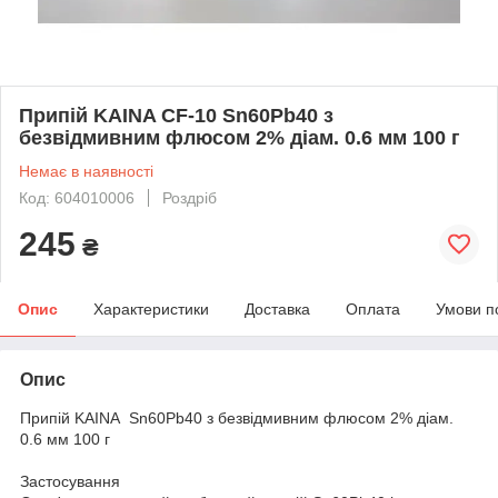
Припій KAINA CF-10 Sn60Pb40 з
безвідмивним флюсом 2% діам. 0.6 мм 100 г
Немає в наявності
Код: 604010006
Роздріб
245
₴
Опис
Характеристики
Доставка
Оплата
Умови п
Опис
Припій KAINA Sn60Pb40 з безвідмивним флюсом 2% діам.
0.6 мм 100 г
Застосування