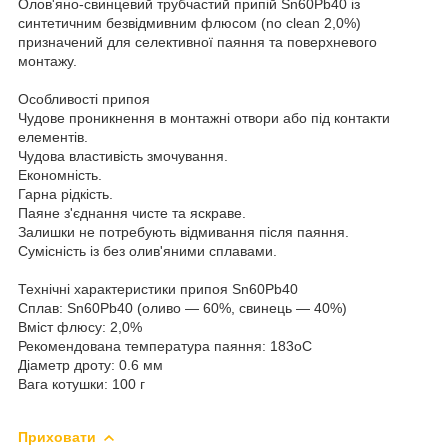
Олов'яно-свинцевий трубчастий припій Sn60Pb40 із
синтетичним безвідмивним флюсом (no clean 2,0%)
призначений для селективної паяння та поверхневого
монтажу.
Особливості припоя
Чудове проникнення в монтажні отвори або під контакти
елементів.
Чудова властивість змочування.
Економність.
Гарна рідкість.
Паяне з'єднання чисте та яскраве.
Залишки не потребують відмивання після паяння.
Сумісність із без олив'яними сплавами.
Технічні характеристики припоя Sn60Pb40
Сплав: Sn60Pb40 (оливо — 60%, свинець — 40%)
Вміст флюсу: 2,0%
Рекомендована температура паяння: 183oС
Діаметр дроту: 0.6 мм
Вага котушки: 100 г
Приховати